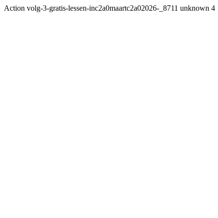
Action volg-3-gratis-lessen-inc2a0maartc2a02026-_8711 unknown 4